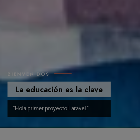
BIENVENIDOS
LICENCIAMIENTO
La educación es la clave
Somos una institución Licenciada mediante
"Hola primer proyecto Laravel."
Resolución Ministerial N° 017-2021-MINEDU.